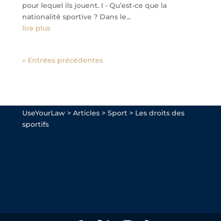
pour lequel ils jouent. I - Qu’est-ce que la
nationalité sportive ? Dans le...
lire plus
« Entrées précédentes
UseYourLaw
>
Articles
>
Sport
>
Les droits des
sportifs