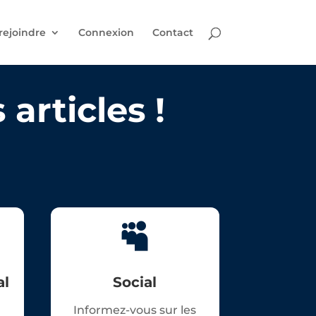
rejoindre
Connexion
Contact
articles !

al
Social
Informez-vous sur les