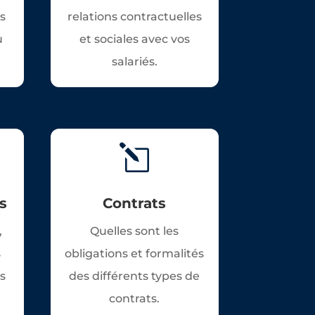
es
relations contractuelles
u
et sociales avec vos
salariés.
l
s
Contrats
,
Quelles sont les
s
obligations et formalités
es
des différents types de
contrats.