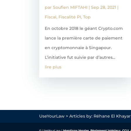
par
Soufien MIFTAHI
|
Sep 28, 2021
|
Fiscal
,
Fiscalité PI
,
Top
En octobre 2018 le géant Crypto.com
lance la première carte de paiement
en cryptomonnaie à Singapour.
L’initiative fut suivie par d’autres...
lire plus
UseYourLaw
>
Articles by: Réhane El Khayar
© UseYourLaw |
Mentions légales
,
Règlement intérieur,
CGU
,