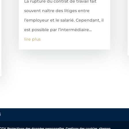
La rupture du contrat de travail fait
souvent naître des litiges entre
l’employeur et le salarié. Cependant, il
est possible par l’intermédiaire...
lire plus
i
CGV
,
Protections des données personnelles
,
Gestions des cookies
,
sitemap