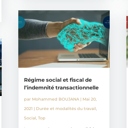
Régime social et fiscal de
l’indemnité transactionnelle
par
Mohammed BOUJANA
|
Mai 20,
2021
|
Durée et modalités du travail
,
Social
,
Top