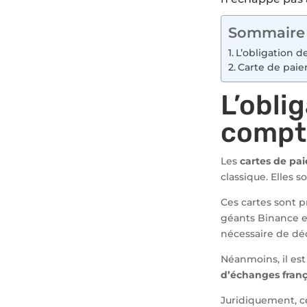
Sommaire
L’obligation d
Carte de paie
L’obli
compte
Les
cartes de pa
classique. Elles s
Ces cartes sont
géants Binance et
nécessaire de décl
Néanmoins, il est
d’échanges franç
Juridiquement, ce