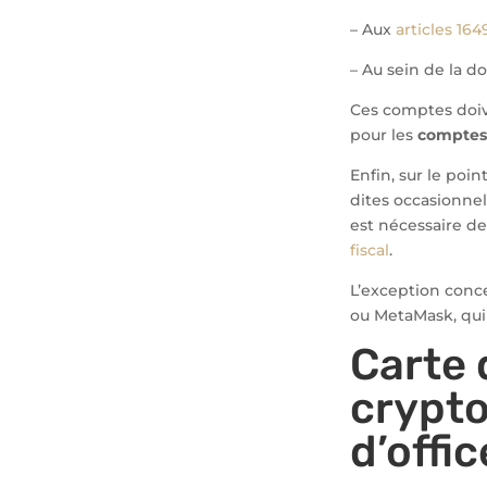
– Aux
articles 16
– Au sein de la do
Ces comptes doive
pour les
comptes 
Enfin, sur le poin
dites occasionnell
est nécessaire d
fiscal
.
L’exception conce
ou MetaMask, qu
Carte 
crypto
d’offic