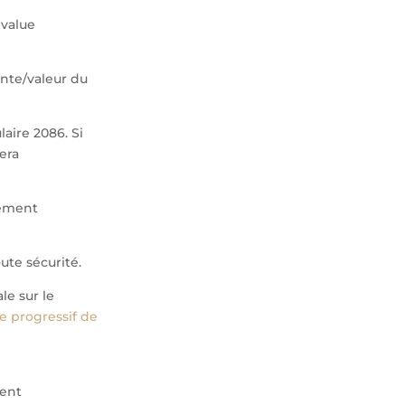
 value
vente/valeur du
aire 2086. Si
era
dement
ute sécurité.
le sur le
 progressif de
sent