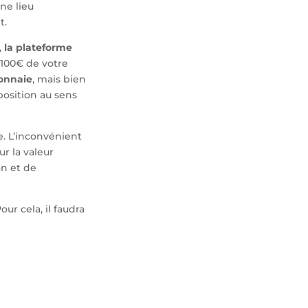
ne lieu
t.
,
la plateforme
e 100€ de votre
onnaie
, mais bien
position au sens
e. L’inconvénient
ur la valeur
on et de
ur cela, il faudra