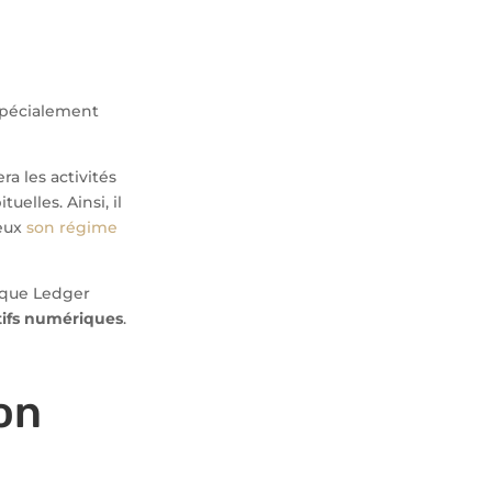
 spécialement
ra les activités
uelles. Ainsi, il
ieux
son régime
 que Ledger
ifs numériques
.
on