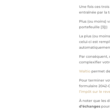
Une fois ces trois
entraînée par la t
Plus (ou moins) va
portefeuille [3]))
La plus (ou moins
celui-ci est rempl
automatiquement
Par conséquent, 
complexifier votr
Waltio
permet de 
Pour terminer votr
formulaire 2042-C
l’impôt sur le re
À noter que les d
d’échanges
pourr