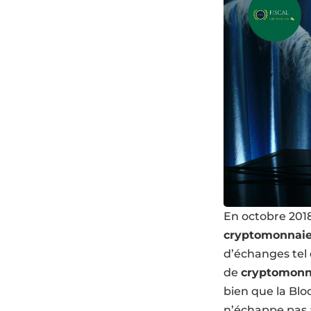
En octobre 201
cryptomonnai
d’échanges tel 
de
cryptomonn
bien que la Blo
n’échappe pas à