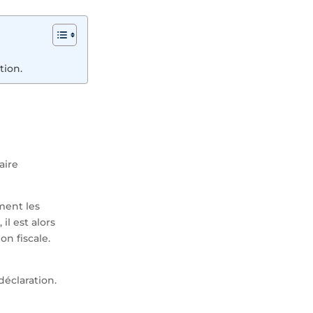
tion.
.
aire
ment les
il est alors
on fiscale.
éclaration.