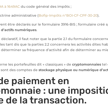
49A à 1649AC
du code général des impôts ;
ctrine administrative (
Bofip-Impôts n°BOI-CF-CPF-30-20
).
nt être déclarés sur le formulaire 3916-BIS ; formulaire créé
d’actifs numériques
.
t déclaratif, il faut noter que la partie 2.1 du formulaire concerne
es tant dis que la parties 2.2 concernera les activités dites habit
e déterminer sa fréquence d’activité afin de déterminer au m
rne les portefeuilles dit « classiques » de
cryptomonnaies
tel
i sont des comptes de
stockage physique ou numérique d’act
de paiement en
monnaie : une impositi
e de la transaction.