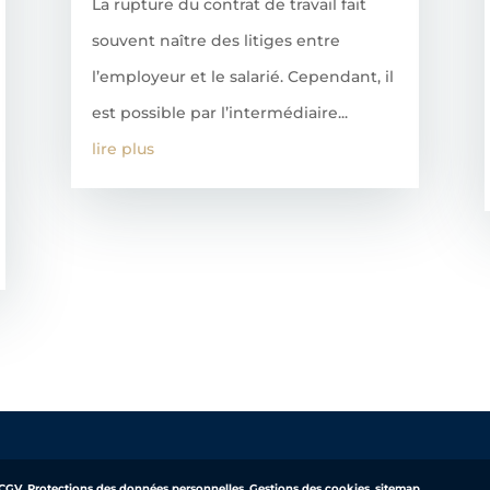
La rupture du contrat de travail fait
souvent naître des litiges entre
l’employeur et le salarié. Cependant, il
est possible par l’intermédiaire...
lire plus
CGV
,
Protections des données personnelles
,
Gestions des cookies
,
sitemap