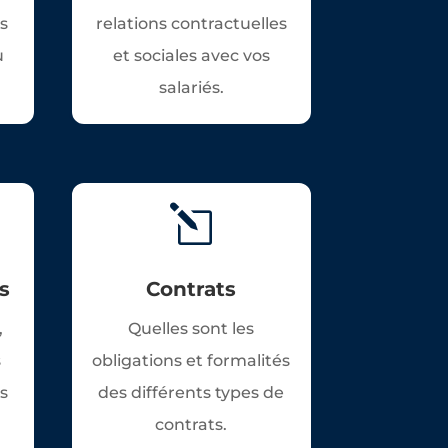
es
relations contractuelles
u
et sociales avec vos
salariés.
l
s
Contrats
,
Quelles sont les
s
obligations et formalités
es
des différents types de
contrats.