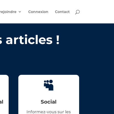
rejoindre
Connexion
Contact
articles !

al
Social
Informez-vous sur les