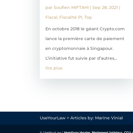
par
Soufien MIFTAHI
|
Sep 28, 2021
|
Fiscal
,
Fiscalité PI
,
Top
En octobre 2018 le géant Crypto.com
lance la première carte de paiement
en cryptomonnaie à Singapour.
L’initiative fut suivie par d’autres...
lire plus
UseYourLaw
>
Articles by: Marine Vinial
© UseYourLaw |
Mentions légales
,
Règlement intérieur,
CGU
,