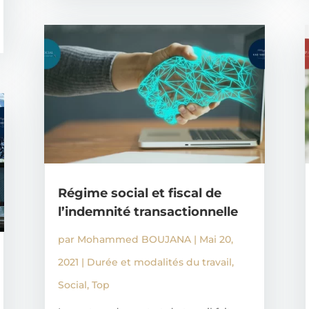
Régime social et fiscal de
l’indemnité transactionnelle
par
Mohammed BOUJANA
|
Mai 20,
2021
|
Durée et modalités du travail
,
Social
,
Top