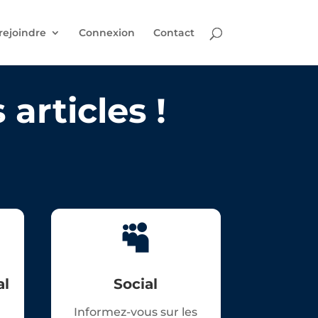
rejoindre
Connexion
Contact
articles !

al
Social
Informez-vous sur les