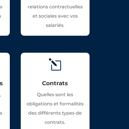
es
relations contractuelles
u
et sociales avec vos
salariés.
l
s
Contrats
,
Quelles sont les
s
obligations et formalités
es
des différents types de
contrats.