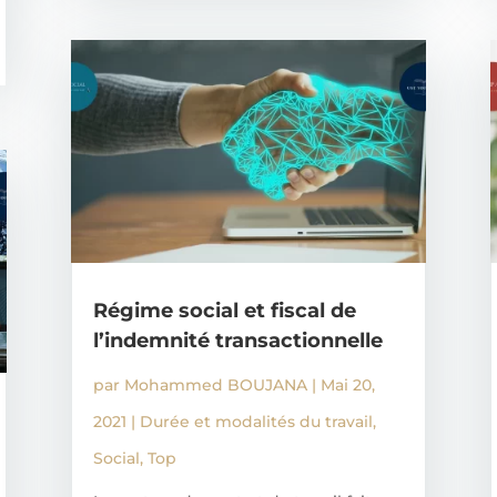
Régime social et fiscal de
l’indemnité transactionnelle
par
Mohammed BOUJANA
|
Mai 20,
2021
|
Durée et modalités du travail
,
Social
,
Top