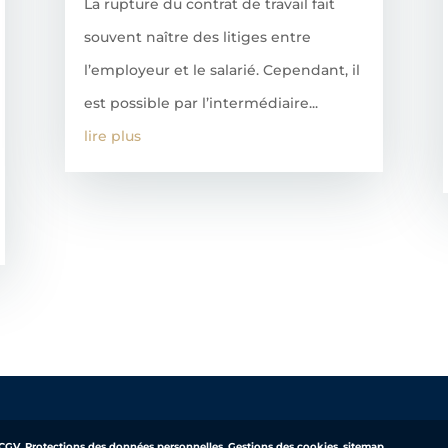
La rupture du contrat de travail fait
souvent naître des litiges entre
l’employeur et le salarié. Cependant, il
est possible par l’intermédiaire...
lire plus
CGV
,
Protections des données personnelles
,
Gestions des cookies
,
sitemap