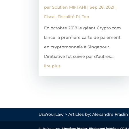
par
Soufien MIFTAHI
|
Sep 28, 2021
|
Fiscal
,
Fiscalité PI
,
Top
En octobre 2018 le géant Crypto.com
lance la première carte de paiement
en cryptomonnaie à Singapour.
L’initiative fut suivie par d’autres...
lire plus
UseYourLaw
>
Articles by: Alexandre Fraslin
© UseYourLaw |
Mentions légales
,
Règlement intérieur,
CGU
,