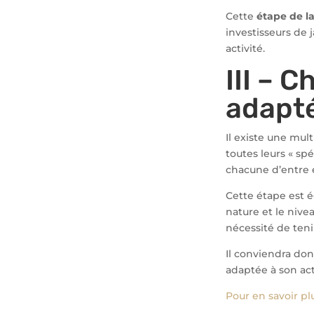
Cette
étape de la
investisseurs de j
activité.
III – 
adapt
Il existe une mul
toutes leurs « spé
chacune d’entre e
Cette étape est é
nature et le nivea
nécessité de teni
Il conviendra don
adaptée à son ac
Pour en savoir pl