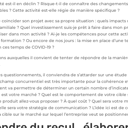
vité est-il en déclin ? Risque-t-il de connaître des changement
bles ? Cette activité est-elle régie de manière spécifique ?
e coïncider son projet avec sa propre situation : quels impacts
familiale ? Quel investissement suis-je prêt à faire dans mon p
liser dans mon activité ? Ai-je les compétences pour cette activ
 formation ? Ou encore de nos jours : la mise en place d’une tel
 en ces temps de COVID-19 ?
ns auxquelles il convient de tenter de répondre de la manière
.
es questionnements, il conviendra de s’attarder sur une étude
champ concurrentiel est très importante pour la cohérence et
ent va permettre de déterminer un certain nombre d’indicateu
l est votre marché ? Quel est le comportement de votre cible
produit allez-vous proposer ? À quel coût ? Quel sera votre 
elle sera votre stratégie de communication ? L’idée ici est de 
a cible sur le marché sur lequel l’entreprise veut se positionne
rendre du recul , élabore