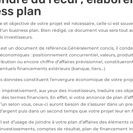
ss plan
e et objective de votre projet est nécessaire, celle-ci est souv
 d’un business plan. Bien rédigé, ce document vous sera tout aut
ls investisseurs.
es est un document de référence.Généralement concis, il cond
 économiques : positionnement concurrentiel, valeurs, produi
bution ou encore chiffre d’affaires prévisionnel, constitueron
entuels financements extérieurs (banque, tiers…)
s données constituent l’envergure économique de votre proje
impérativement, aux yeux des investisseurs, traduire ces obje
es termes financiers. En effet, si votre annonce de plan d’aff
’un selon vous, ceux-ci auront besoin de s’assurer dans un pr
d’argent puis dans un second temps que votre projet leur en f
est d’usage de joindre à votre plan d’affaires des éléments c
investissements, comptes de résultat, plan de financement ini