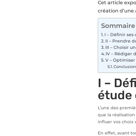
Cet article expo
création d’une 
Sommaire
I – Définir se
II – Prendre d
III – Choisir 
IV – Rédiger d
V – Optimiser 
Conclusion
I – Déf
étude
L’une des premi
que la réalisatio
influer vos choix
En effet, avant to