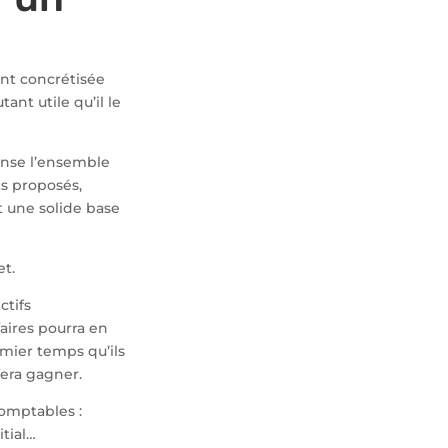
ent concrétisée
ant utile qu’il le
ense l’ensemble
ts proposés,
t une solide base
t.
ctifs
aires pourra en
emier temps qu’ils
era gagner.
omptables :
tial…