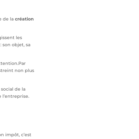
s
e de la
création
issent les
 son objet, sa
ttention.Par
streint non plus
social de la
 l’entreprise.
n impôt, c’est