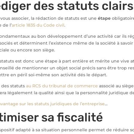
édiger des statuts clair
 vous associer, la rédaction de statuts est une
étape
obligatoir
e de l’
article 1835 du Code civil
.
 fondamentaux au bon développement d’une activité car ils rég
sociés et déterminent l’existence même de la société à savoir :
iale ou encore son siège.
statuts est donc une étape à part entière et mérite une vive a
onseillé de mentionner un objet social précis sans être trop re
ttre en péril soi-même son activité dés le départ.
 des statuts
au RCS du tribunal de commerce
associé au siège 
ra légalement la qualité ainsi que la personnalité juridique de
vantage sur les statuts juridiques de l’entreprise
…
timiser sa fiscalité
positif adapté à sa situation personnelle permet de réduire so