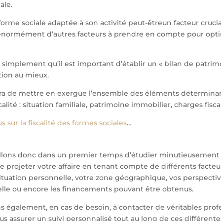
ale.
 forme sociale adaptée à son activité peut-êtreun facteur cruci
t énormément d’autres facteurs à prendre en compte pour opt
simplement qu’il est important d’établir un « bilan de patrimo
ation au mieux.
ra de mettre en exergue l’ensemble des éléments déterminan
calité : situation familiale, patrimoine immobilier, charges fisc
s sur la fiscalité des formes sociales
…
llons donc dans un premier temps d’étudier minutieusement v
e projeter votre affaire en tenant compte de différents facteur
tuation personnelle, votre zone géographique, vos perspective
elle ou encore les financements pouvant être obtenus.
s également, en cas de besoin, à contacter de véritables prof
us assurer un suivi personnalisé tout au long de ces différente