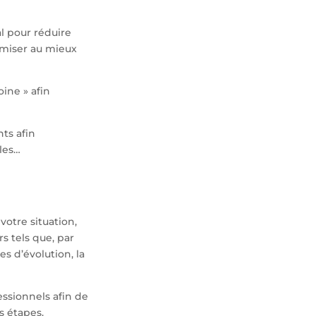
al pour réduire
imiser au mieux
ine » afin
ts afin
ales…
otre situation,
s tels que, par
s d’évolution, la
essionnels afin de
s étapes.