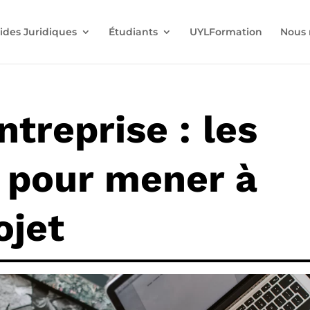
ides Juridiques
Étudiants
UYLFormation
Nous 
ntreprise : les
s pour mener à
ojet