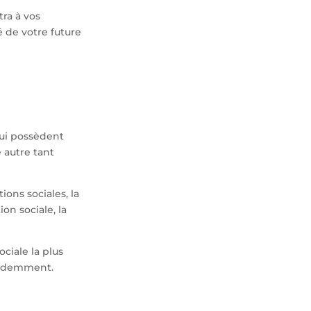
ra à vos
té de votre future
qui possèdent
e autre tant
ions sociales, la
ion sociale, la
ciale la plus
écédemment.