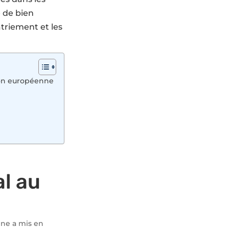
é de bien
atriement et les
nion européenne
al au
nne a mis en