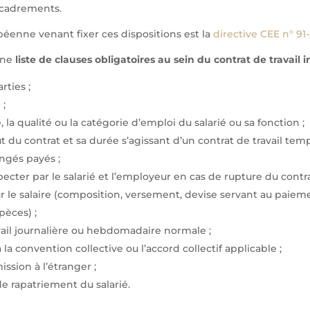
ncadrements.
péenne venant fixer ces dispositions est la
directive CEE n° 91-
une
liste de clauses obligatoires au sein du contrat de travail 
rties ;
 ;
de, la qualité ou la catégorie d’emploi du salarié ou sa fonction ;
t du contrat et sa durée s’agissant d’un contrat de travail temp
ngés payés ;
pecter par le salarié et l’employeur en cas de rupture du contra
r le salaire (composition, versement, devise servant au paiem
pèces) ;
vail journalière ou hebdomadaire normale ;
 la convention collective ou l’accord collectif applicable ;
ission à l’étranger ;
de rapatriement du salarié.