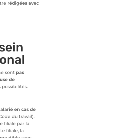
être
rédigées avec
sein
ional
e sont
pas
ause de
possibilités.
alarié en cas de
Code du travail).
 filiale par la
e filiale, la
ompatible avec