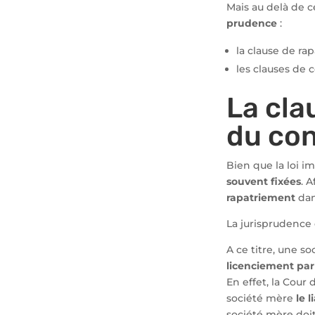
Mais au delà de c
prudence
:
la clause de ra
les clauses de 
La cla
du con
Bien que la loi i
souvent fixées
. A
rapatriement
da
La jurisprudence e
A ce titre, une so
licenciement par l
En effet, la Cour 
société mère
le 
société mère doi