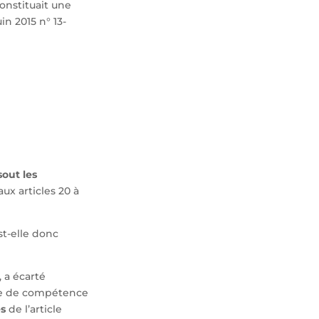
onstituait une
in 2015 n° 13-
sout les
ux articles 20 à
t-elle donc
 a écarté
tive de compétence
es
de l’article