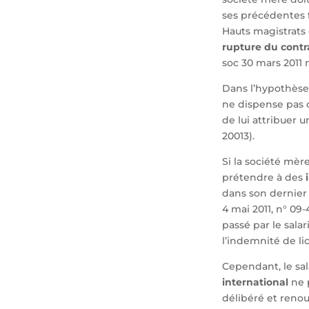
ses précédentes f
Hauts magistrats
rupture du contra
soc 30 mars 2011 
Dans l’hypothès
ne dispense pas c
de lui attribuer 
20013).
Si la société mèr
prétendre à des
dans son dernier e
4 mai 2011, n° 09-
passé par le salar
l’indemnité de li
Cependant, le sal
international
ne p
délibéré et renou