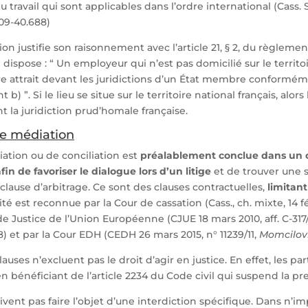
u travail qui sont applicables dans l’ordre international (Cass. S
09-40.688)
ion justifie son raisonnement avec l’article 21, § 2, du règlem
i dispose : “ Un employeur qui n’est pas domicilié sur le territo
 attrait devant les juridictions d’un État membre conformé
 b) ”. Si le lieu se situe sur le territoire national français, alo
t la juridiction prud’homale française.
de médiation
ation ou de conciliation est
préalablement conclue dans un c
fin de favoriser le dialogue lors d’un litige
et de trouver une
 clause d’arbitrage. Ce sont des clauses contractuelles,
limitant
dité est reconnue par la Cour de cassation (Cass., ch. mixte, 14 f
de Justice de l’Union Européenne (CJUE 18 mars 2010, aff. C-317/
8) et par la Cour EDH (CEDH 26 mars 2015, n° 11239/11,
Momcilovi
uses n’excluent pas le droit d’agir en justice. En effet, les part
en bénéficiant de l’article 2234 du Code civil qui suspend la pre
ivent pas faire l’objet d’une interdiction spécifique. Dans n’i