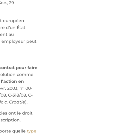
oc., 29
ent européen
ire d’un État
ment au
rs l’employeur peut
ontrat pour faire
 solution comme
 l’action en
évr. 2003, n° 00-
08, C-318/08, C-
c c. Croatie
).
ies ont le droit
scription.
mporte quelle
type