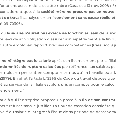
onctions au sein de la société mère (Cass. soc 13 nov. 2008 n° 
 considèrent que,
si la société mère ne procure pas un nouve
t de travail
s’analyse en un
licenciement sans cause réelle et
n° 09-70306).
e où
le salarié n’aurait pas exercé de fonction au sein de la so
elle-ci de son obligation d’assurer son rapatriement à la fin
un autre emploi en rapport avec ses compétences (Cass. soc 9 jan
e
ne réintègre pas le salarié
après son licenciement par la filial
indemnités de rupture calculées
par référence aux salaires per
mploi, en prenant en compte le temps qu’il a travaillé pour la f
42979). En effet l’article L.1231-5 du Code du travail dispose que
ié au service de la filiale est alors pris en compte pour le calcu
cenciement. ”
arié à qui l’entreprise propose un poste à la
fin de son contrat
eut refuser sans le justifier. La Cour de cassation considère qu
velé du salarié d’intégrer à l’issue de sa période de détachem