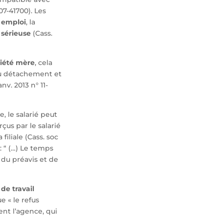
07-41700). Les
l emploi
, la
 sérieuse
(Cass.
ciété mère
, cela
 du détachement et
v. 2013 n° 11-
e, le salarié peut
çus par le salarié
iliale (Cass. soc
 : “ (…) Le temps
l du préavis et de
 de travail
e « le refus
ent l’agence, qui