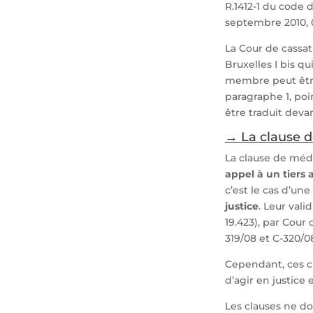
R.1412-1 du code d
septembre 2010, 
La Cour de cassat
Bruxelles I bis qu
membre peut être
paragraphe 1, point
être traduit devan
→ La clause 
La clause de médi
appel à un tiers a
c’est le cas d’une
justice
. Leur vali
19.423), par Cour 
319/08 et C-320/0
Cependant, ces cla
d’agir en justice 
Les clauses ne do