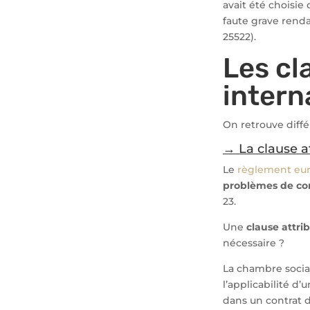
avait été choisie
faute grave renda
25522).
Les cl
intern
On retrouve diff
→ La clause at
Le
règlement eur
problèmes de com
23.
Une
clause attri
nécessaire ?
La chambre social
l’applicabilité d
dans un contrat d