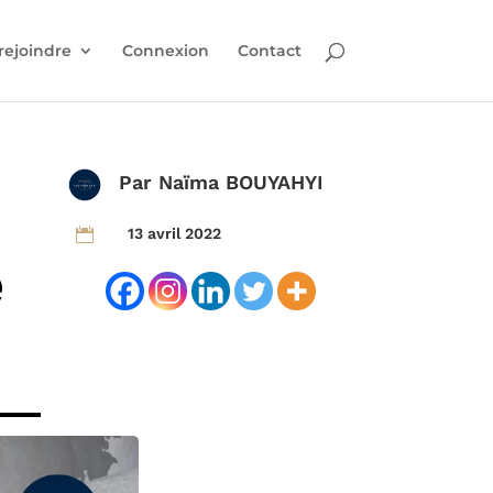
rejoindre
Connexion
Contact
Par
Naïma BOUYAHYI
13 avril 2022

e