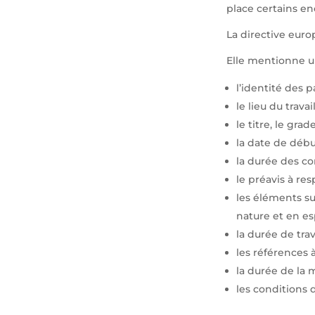
place certains e
La directive euro
Elle mentionne 
l’identité des pa
le lieu du travail
le titre, le gra
la date de débu
la durée des co
le préavis à res
les éléments su
nature et en es
la durée de tra
les références à
la durée de la m
les conditions 