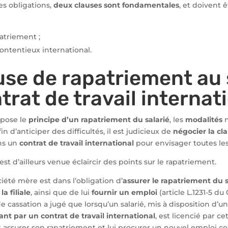
es obligations,
deux clauses sont fondamentales
, et doivent 
patriement ;
contentieux international.
use de rapatriement au 
trat de travail internat
mpose le
principe d’un rapatriement du salarié
, les
modalités
n
fin d’anticiper des difficultés, il est judicieux de
négocier la cl
ns un
contrat de travail international
pour envisager toutes les 
st d’ailleurs venue éclaircir des points sur le rapatriement.
ciété mère est dans l’obligation d’
assurer le rapatriement du s
a filiale
, ainsi que de lui
fournir un emploi
(article L.1231-5 du 
de cassation a jugé que lorsqu’un salarié, mis à disposition d’une
liant par un contrat de travail international
, est licencié par cett
t assurer son rapatriement et lui procurer un nouvel emploi c