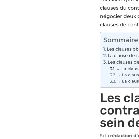
clauses du contr
négocier deux c
clauses de cont
Sommaire
Les clauses ob
La clause de r
Les clauses de
→ La clause
→ La clau
→ La claus
Les cl
contra
sein d
Si la
rédaction d’