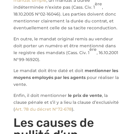
mandat simple
, un mandat à durée
ère
indéterminée n’existe pas (Cass. Civ. 1
,
18.10.2005 N°02-16046). Les parties doivent donc
mentionner clairement la durée du contrat, et
éventuellement celle de sa tacite reconduction.
En outre, le mandat original remis au vendeur
doit porter un numéro et être mentionné dans
ère
le registre des mandats (Cass. Civ. 1
, 16.10.2001
N°99-16920).
Le mandat doit être daté et doit
mentionner les
moyens employés par les agents
pour réaliser la
vente.
Enfin, il doit mentionner
le prix de vente
, la
clause pénale et s’il y a lieu la clause d’exclusivité
(
Art. 78 du décret N°72-678
).
Les causes de