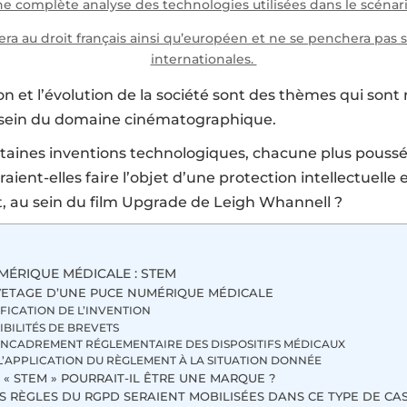
e complète analyse des technologies utilisées dans le scénario
era au droit français ainsi qu’européen et ne se penchera pas su
internationales.
ion et l’évolution de la société sont des thèmes qui son
 sein du domaine cinématographique.
taines inventions technologiques, chacune plus poussé
raient-elles faire l’objet d’une protection intellectuelle e
, au sein du film Upgrade de Leigh Whannell ?
UMÉRIQUE MÉDICALE : STEM
VETAGE D’UNE PUCE NUMÉRIQUE MÉDICALE
IFICATION DE L’INVENTION
IBILITÉS DE BREVETS
ENCADREMENT RÉGLEMENTAIRE DES DISPOSITIFS MÉDICAUX
 L’APPLICATION DU RÈGLEMENT À LA SITUATION DONNÉE
 « STEM » POURRAIT-IL ÊTRE UNE MARQUE ?
S RÈGLES DU RGPD SERAIENT MOBILISÉES DANS CE TYPE DE CAS 