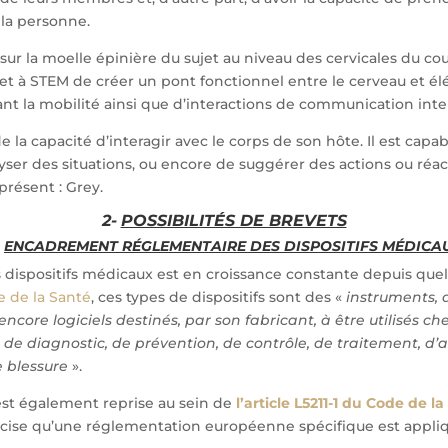
 la personne.
sur la moelle épinière du sujet au niveau des cervicales du cou
met à STEM de créer un pont fonctionnel entre le cerveau et é
t la mobilité ainsi que d’interactions de communication inte
 la capacité d’interagir avec le corps de son hôte. Il est capa
yser des situations, ou encore de suggérer des actions ou réa
 présent : Grey.
2-
POSSIBILITÉS DE BREVETS
-
ENCADREMENT RÉGLEMENTAIRE DES DISPOSITIFS MÉDICA
s dispositifs médicaux est en croissance constante depuis que
e de la Santé
, ces types de dispositifs sont des «
instruments, 
core logiciels destinés, par son fabricant, à être utilisés c
 de diagnostic, de prévention, de contrôle, de traitement, d’
 blessure
».
est également reprise au sein de
l’article L5211-1 du Code de l
récise qu’une réglementation européenne spécifique est appli