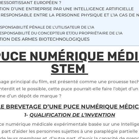
 RESSORTISSANT EUROPÉEN ?
TION D’UNE ENTREPRISE PAR UNE INTELLIGENCE ARTIFICIELLE
T RESPONSABLE ENTRE LA PERSONNE PHYSIQUE ET L’IA CAS DE
ESPONSABILITÉ PÉNALE DE L’UTILISATEUR DE L’IA
RESPONSABILITÉ DU CONCEPTEUR ET/OU PROPRIÉTAIRE DE L’IA
ECTION DES ARMES BIOTECHNOLOGIQUES
PUCE NUMÉRIQUE MÉDI
STEM
age principal du film, est présenté comme une prouesse tech
interdit et le possible, cette puce pourrait-elle faire l’objet d’
ême d’un dépôt de marque ?
LE BREVETAGE D’UNE PUCE NUMÉRIQUE MÉDI
1-
QUALIFICATION DE L’INVENTION
ce numérique médicale expérimentale basée sur une Intelligen
part d’aider les personnes sujettes à une paraplégie partiell
 de leurs membres et, d’autre part, d’avoir la capacité de pren