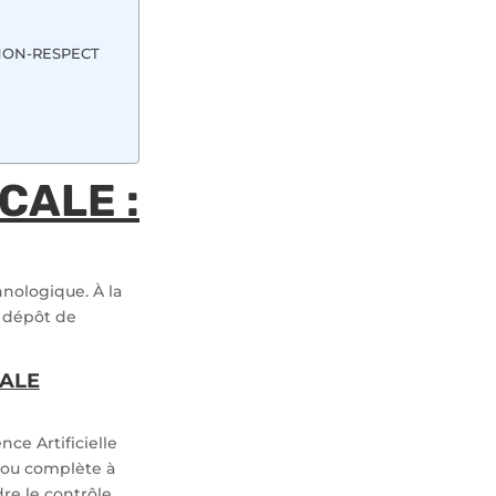
 NON-RESPECT
CALE :
nologique. À la
un dépôt de
CALE
ce Artificielle
e ou complète à
dre le contrôle