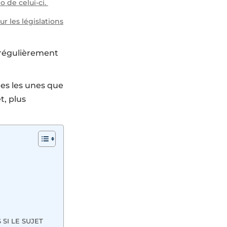
 de celui-ci.
r les législations
t régulièrement
es les unes que
t, plus
SI LE SUJET