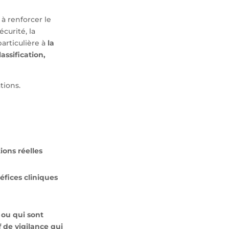
 à renforcer le
curité, la
particulière à
la
assification,
tions.
ons réelles
éfices cliniques
 ou qui sont
f de vigilance qui