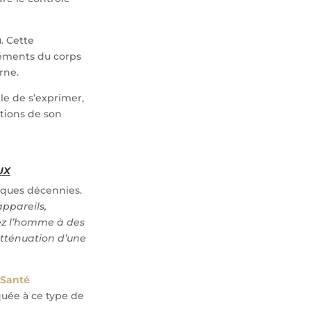
. Cette
léments du corps
rne.
ble de s’exprimer,
ctions de son
UX
lques décennies.
appareils,
hez l’homme à des
atténuation d’une
a Santé
quée à ce type de