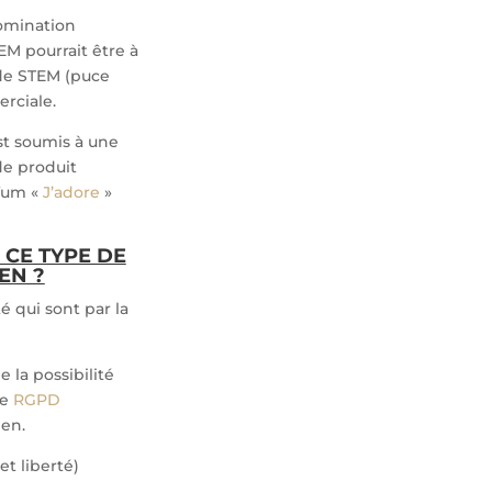
omination
EM pourrait être à
de STEM (puce
erciale.
st soumis à une
de produit
fum «
J’adore
»
 CE TYPE DE
EN ?
é qui sont par la
 la possibilité
le
RGPD
éen.
et liberté)