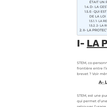
ÉTAIT UN
D- LA GES
E- QUI ES
DE LA LOI
1- LA R
2- LA 
II- LA PROT
I-
LA 
STEM, co-personn
frontière entre l’
brevet ? Voir m
A-
STEM, est une pu
qui permet d’une 
retrouver l’usage