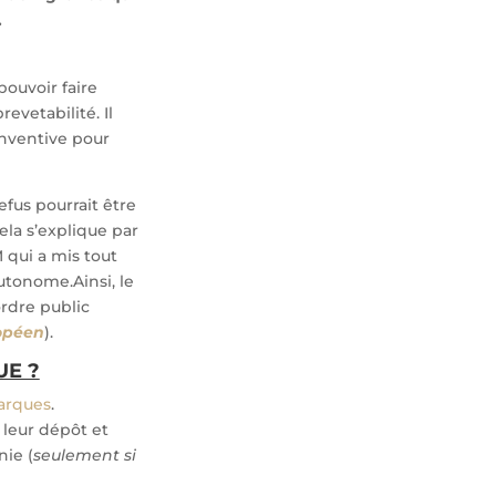
.
pouvoir faire
evetabilité. Il
inventive pour
efus pourrait être
ela s’explique par
 qui a mis tout
utonome.Ainsi, le
ordre public
ropéen
).
UE ?
marques
.
 leur dépôt et
nie (
seulement si