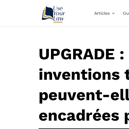
Articles
Gu
UPGRADE :
inventions
peuvent-ell
encadrées p