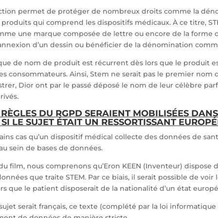
ection permet de protéger de nombreux droits comme la dén
roduits qui comprend les dispositifs médicaux. À ce titre, ST
omme une marque composée de lettre ou encore de la forme 
’annexion d’un dessin ou bénéficier de la dénomination comm
ue de nom de produit est récurrent dès lors que le produit e
s consommateurs. Ainsi, Stem ne serait pas le premier nom 
ustrer, Dior ont par le passé déposé le nom de leur célèbre par
rivés.
 RÈGLES DU RGPD SERAIENT MOBILISÉES DANS
 SI LE SUJET ÉTAIT UN RESSORTISSANT EUROPÉ
rtains cas qu’un dispositif médical collecte des données de sant
s au sein de bases de données.
 du film, nous comprenons qu’Eron KEEN (Inventeur) dispose de
onnées que traite STEM. Par ce biais, il serait possible de voir 
ors que le patient disposerait de la nationalité d’un état europ
sujet serait français, ce texte (complété par la loi informatique 
ement de données de manière stricte.