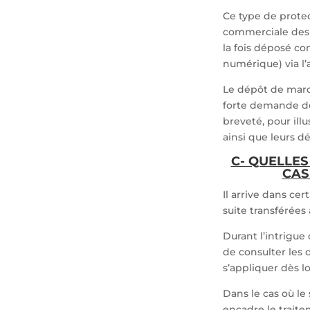
Ce type de prot
commerciale des p
la fois déposé c
numérique) via l
Le dépôt de marq
forte demande de
breveté, pour ill
ainsi que leurs dé
C-
QUELLES
CAS
Il arrive dans ce
suite transférée
Durant l’intrigue
de consulter les d
s’appliquer dès l
Dans le cas où le 
encadre le trait