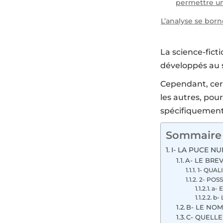
permettre un
L’analyse se born
La science-fict
développés au
Cependant, cer
les autres, pour
spécifiquement
Sommaire
I- LA PUCE N
A- LE BRE
1- QUAL
2- POSS
a- 
b-
B- LE NOM
C- QUELLE