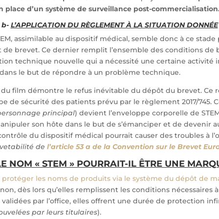
n place d’un système de surveillance post-commercialisation
b-
L’APPLICATION DU RÈGLEMENT À LA SITUATION DONNÉE
EM, assimilable au dispositif médical, semble donc à ce stade 
t de brevet. Ce dernier remplit l’ensemble des conditions de br
tion technique nouvelle qui a nécessité une certaine activité 
dans le but de répondre à un problème technique.
 du film démontre le refus inévitable du dépôt du brevet. Ce r
ipe de sécurité des patients prévu par le règlement 2017/745. C
personnage principal
) devient l’enveloppe corporelle de STEM
nipuler son hôte dans le but de s’émanciper et de devenir a
contrôle du dispositif médical pourrait causer des troubles à l’
vetabilité de
l’article 53 a de la Convention sur le Brevet Eu
LE NOM « STEM » POURRAIT-IL ÊTRE UNE MARQ
e
protéger les noms de produits via le système du dépôt de 
 non, dès lors qu’elles remplissent les conditions nécessaires à
 validées par l’office, elles offrent une durée de protection infi
ouvelées par leurs titulaires
).