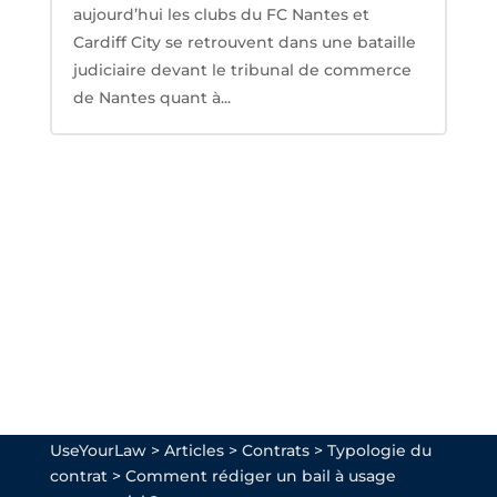
aujourd’hui les clubs du FC Nantes et
Cardiff City se retrouvent dans une bataille
judiciaire devant le tribunal de commerce
de Nantes quant à...
UseYourLaw
>
Articles
>
Contrats
>
Typologie du
contrat
>
Comment rédiger un bail à usage