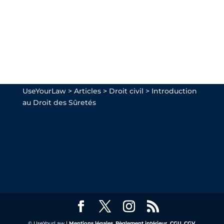
UseYourLaw
>
Articles
>
Droit civil
>
Introduction
au Droit des Sûretés
© UseYourLaw |
Mentions légales
,
Règlement intérieur,
CGU
,
CGV
,