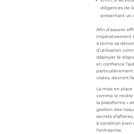
diligences de l
présentant un
Afin d’assurer eff
impérativement ê
à terme sa dénonc
d’utilisation com
déployer le disp
en confiance l’aut
particulièrement 
visées, devront f
La mise en place 
comme le révèle u
la plateforme « et
gestion des risq
secrets d’affaires
à condition bien 
l’entreprise.