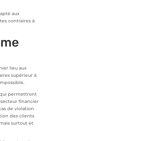
dapté aux
tes contraires à
tème
ier lieu aux
aires supérieur à
 impossible.
 qui permettront
 secteur financier
cas de violation
tion des clients
mais surtout et