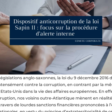
 législations anglo-saxonnes, la loi du 9 décembre 2016 d
intensément contre la corruption, en contrant par la m
 Etats-Unis dans la vie des affaires européennes. En eff
rruption, nos voisins outre-Atlantique mènent en réalit
avers de lourdes sanctions financières prononcées à l
tionales, en vertu du principe d’extraterritorialité de ce