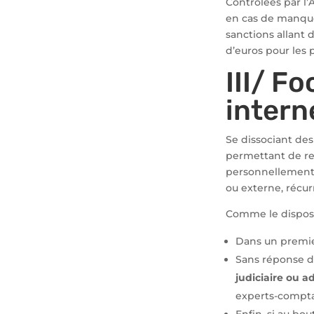
Contrôlées par l’A
en cas de manque
sanctions allant 
d’euros pour les 
III/ Fo
inter
Se dissociant des 
permettant de rec
personnellement 
ou externe, récur
Comme le dispose
Dans un premier
Sans réponse de
judiciaire ou a
experts-comptab
Enfin, si au bo