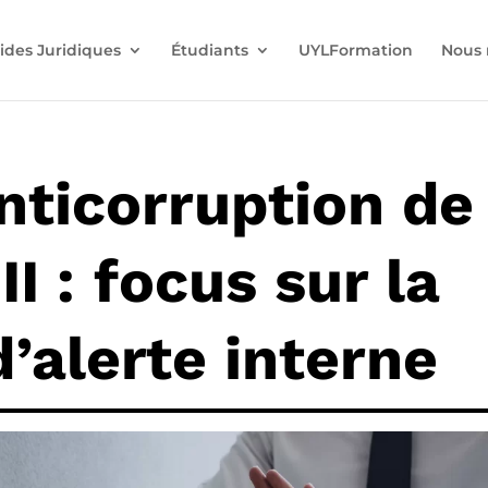
ides Juridiques
Étudiants
UYLFormation
Nous 
anticorruption de
II : focus sur la
’alerte interne