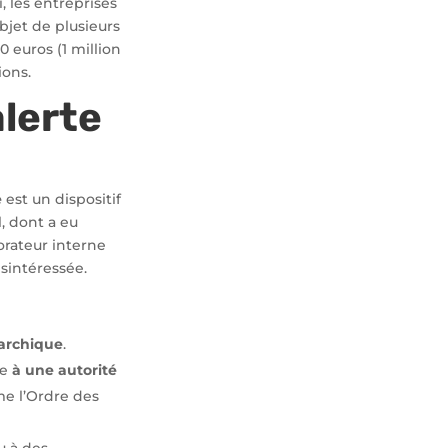
, les entreprises
jet de plusieurs
 euros (1 million
ions.
lerte
e
est un dispositif
, dont a eu
orateur interne
sintéressée.
rarchique
.
se
à une autorité
 l’Ordre des
u à des