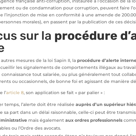
gence française anti-corruption, instaurée à l’occasion de la loi
ment ou de condamnation pour corruption, peuvent faire l’ob
de l’injonction de mise en conformité à une amende de 200.000
personnes morales), en passent par la publication de ces décis
cus sur la
procédure d’a
ne
autres mesures de la loi Sapin II, la
procédure d’alerte intern
ueillir les signalements de comportements illégaux au travail
connaissance tout salariée, ou plus généralement tout collab
rents ou occasionnels, de bonne foi et agissant de manière dé
 l’
article 8
, son application se fait « par palier » :
 temps, l’alerte doit être réalisée
auprès d’un supérieur hié
 sa part dans un délai raisonnable, celle-ci peut être transmi
dministrative
mais également
aux ordres professionnels
comme
les ou l’Ordre des avocats.
ut de trois mois cette seconde étape n’a toujours pas donné lie