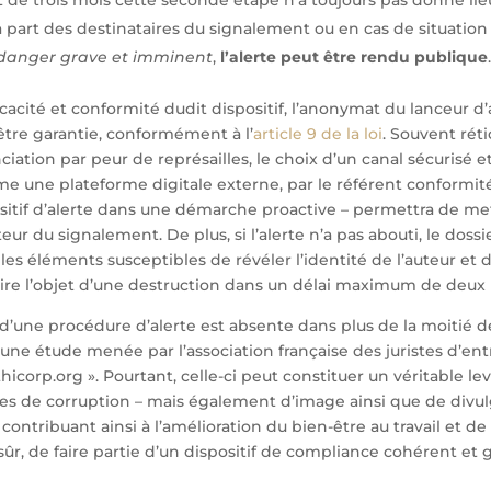
a part des destinataires du signalement ou en cas de situatio
danger grave et imminent
,
l’alerte peut être rendu publique
.
icacité et conformité dudit dispositif, l’anonymat du lanceur d’
tre garantie, conformément à l’
article 9 de la loi
. Souvent rét
iation par peur de représailles, le choix d’un canal sécurisé e
me une plateforme digitale externe, par le référent conformit
ositif d’alerte dans une démarche proactive – permettra de m
eur du signalement. De plus, si l’alerte n’a pas abouti, le dossi
les éléments susceptibles de révéler l’identité de l’auteur et
aire l’objet d’une destruction dans un délai maximum de deux
d’une procédure d’alerte est absente dans plus de la moitié d
ne étude menée par l’association française des juristes d’ent
hicorp.org ». Pourtant, celle-ci peut constituer un véritable lev
ues de corruption – mais également d’image ainsi que de divu
, contribuant ainsi à l’amélioration du bien-être au travail et de
sûr, de faire partie d’un dispositif de compliance cohérent et 