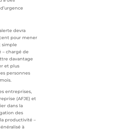
n d’urgence
alerte devra
icent pour mener
t simple
é – chargé de
ettre davantage
er et plus
 des personnes
 mois.
es entreprises,
reprise (AFJE) et
ier dans la
lgation des
 la productivité –
généralisé à