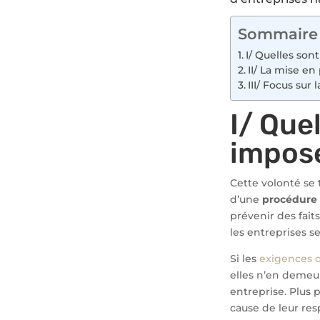
Sommaire
I/ Quelles sont
II/ La mise en
III/ Focus sur
I/ Que
imposée
Cette volonté se
d’une
procédure 
prévenir des fait
les entreprises s
Si les
exigences de
elles n’en demeu
entreprise. Plus 
cause de leur res