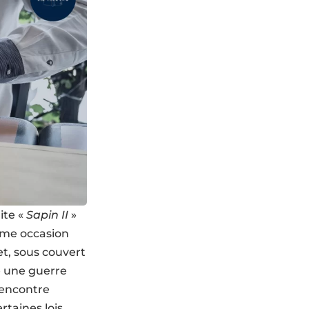
ite «
Sapin II
»
ême occasion
et, sous couvert
é une guerre
’encontre
rtaines lois.