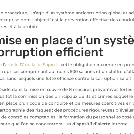
e procédure, il s’agit d’un système anticorruption global et a
entreprise dont l’objectif est la prévention effective des condui
res et à la probité.
 mise en place d’un sys
orruption efficient
 l’
article 17 de la loi Sapin II
, cette obligation incombe en prem
treprises comprenant au moins 500 salariés et un chiffre d’aff
os, sans lesquels une lutte efficace contre la corruption serait
réside dans la mise en œuvre de 8 mesures préventives fortes
us tôt la commission des principaux délits et crimes auquel le
e en place d’un code de conduite et de mesures coercitives en 
 cartographie des risques ; des procédures rigoureuses d’évalua
t de contrôles comptables ; la formation du personnel exposé 
esure que l’on se concentrera : un
dispositif d’alerte
interne.