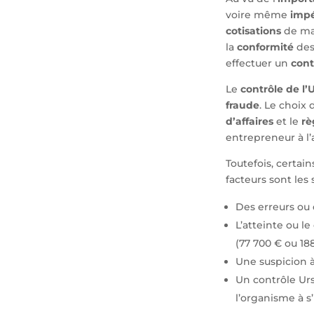
voire même
impé
cotisations
de ma
la
conformité
des
effectuer un
cont
Le
contrôle de l’
fraude
. Le choix
d’affaires
et le
rè
entrepreneur à l’
Toutefois, certai
facteurs sont les 
Des erreurs ou 
L’atteinte ou l
(77 700 € ou 188
Une suspicion à 
Un contrôle Urs
l’organisme à s’