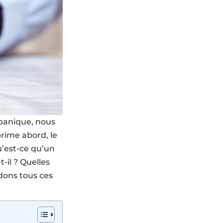
 panique, nous
rime abord, le
u’est-ce qu’un
-il ? Quelles
dons tous ces