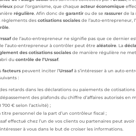
rieux
pour l’organisme, que chaque
acteur économique
effec
nière
régulière
. Afin donc de
garantir
ou de se
rassurer
de la
 règlements des
cotisations sociales
de l’auto-entrepreneur, l’
rôle
.
Urssaf
de l’auto-entrepreneur ne signifie pas que ce dernier e
 de l’auto-entrepreneur à contrôler peut être
aléatoire
. La
décla
glement des cotisations sociales
de manière régulière ne met 
abri du
contrôle de l’Urssaf
.
ns
facteurs
peuvent inciter l’
Urssaf
à s’intéresser à un auto-ent
suivants :
des retards dans les déclarations ou paiements de cotisations 
e dépassement des plafonds du chiffre d’affaires autorisés en 
 700 € selon l’activité) ;
titre personnel de la part d’un contrôleur fiscal ;
saf effectué chez l’un de vos clients ou partenaires peut avoir
intéresser à vous dans le but de croiser les informations.