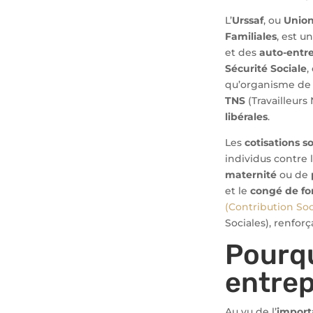
L’
Urssaf
, ou
Union
Familiales
, est u
et des
auto-entre
Sécurité Sociale
,
qu’organisme d
TNS
(Travailleurs
libérales
.
Les
cotisations so
individus contre 
maternité
ou de
et le
congé de fo
(Contribution Soc
Sociales), renforç
Pourqu
entrep
Au vu de l’
import