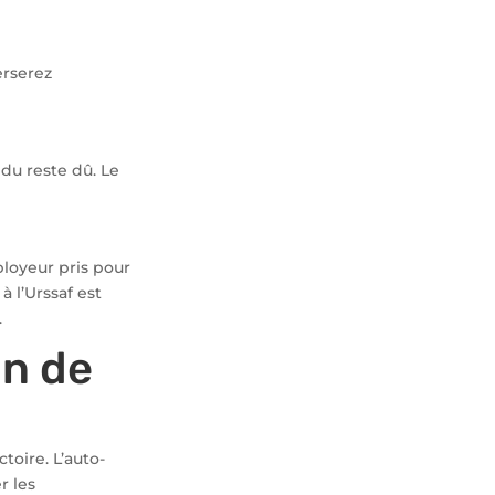
erserez
 du reste dû. Le
ployeur pris pour
 l’Urssaf est
.
on de
toire. L’auto-
r les