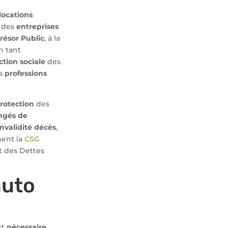
locations
des
entreprises
résor Public
, à la
En tant
ction sociale
des
s
professions
rotection
des
ngés de
nvalidité décès
,
ment la
CSG
 des Dettes
auto
est
nécessaire
,