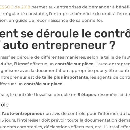
 ESSOC de 2018
permet aux entreprises de demander à bénéfic
’irrégularité constatée, l’entreprise bénéficie du droit à l’erreu
ion, en guide de reconnaissance de sa bonne foi.
t se déroule le contrô
 auto entrepreneur ?
rssaf se déroule de différentes manières, selon la taille de l’a
réduite
, l’Urssaf effectue un
contrôle sur pièce
. L’auto-entrepren
organisme avec la documentation appropriée pour y être contrô
-entrepreneur est de
taille plus importante
, les agents de contr
ffectuer un
contrôle sur place
.
ale, le contrôle Urssaf se déroule en
5 étapes
, résumées ci-de
rôle
à
l’auto-entrepreneur
un avis de contrôle pour l’informer du fu
15 jours, l’intéresser doit prévoir toute la documentation dem
uments comptables, déclarations effectuées, etc. L’Urssaf effe