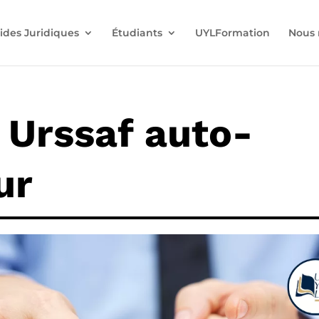
ides Juridiques
Étudiants
UYLFormation
Nous 
 Urssaf auto-
ur