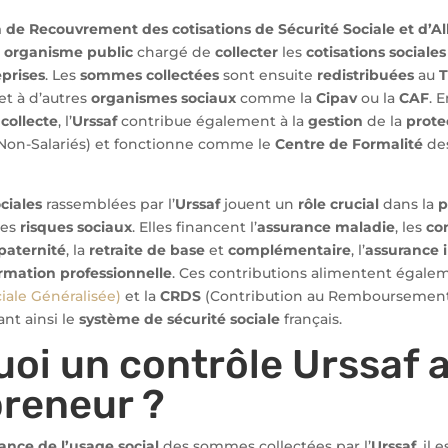
 de Recouvrement des cotisations de Sécurité Sociale et d’Al
n
organisme public
chargé de
collecter
les
cotisations sociales
prises
. Les
sommes collectées
sont ensuite
redistribuées
au
T
 et à d’autres
organismes sociaux
comme la
Cipav
ou la
CAF
. 
e
collecte
, l’
Urssaf
contribue également à la
gestion
de la
prote
 Non-Salariés) et fonctionne comme le
Centre de Formalité
de
ciales
rassemblées par l’
Urssaf
jouent un
rôle crucial
dans la
p
les
risques sociaux
. Elles financent l’
assurance maladie
, les
co
paternité
, la
retraite de base
et
complémentaire
, l’
assurance i
rmation professionnelle
. Ces contributions alimentent égale
iale Généralisée)
et la
CRDS
(Contribution au Remboursement
ant ainsi le
système de sécurité sociale
français.
oi un contrôle Urssaf 
reneur ?
ance de l’usage social
des sommes collectées par l’
Urssaf
, il 