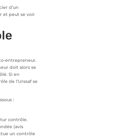
ier d’un
r et peut se voir
le
uto-entrepreneur.
eur doit alors se
lé. Si en
ôle de l’Urssaf se
ssous :
tur contrôle.
andée (avis
ctue un contrôle