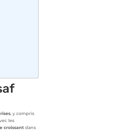
saf
rises
, y compris
vec les
le croissant
dans