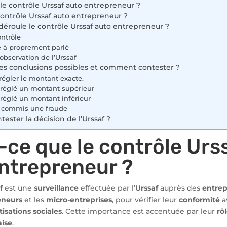
le contrôle Urssaf auto entrepreneur ?
ontrôle Urssaf auto entrepreneur ?
roule le contrôle Urssaf auto entrepreneur ?
ontrôle
e à proprement parlé
’observation de l’Urssaf
les conclusions possibles et comment contester ?
régler le montant exacte.
 réglé un montant supérieur
réglé un montant inférieur
 commis une fraude
ster la décision de l’Urssaf ?
-ce que le contrôle Urs
ntrepreneur ?
f
est une
surveillance
effectuée par l’
Urssaf
auprès des
entrep
eneurs
et les
micro-entreprises
, pour vérifier leur
conformité
a
tisations sociales
. Cette importance est accentuée par leur
rô
aise
.