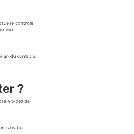
ctue le contrôle
ant des
bilan du contrôle.
er ?
ndre 4 types de
s activités