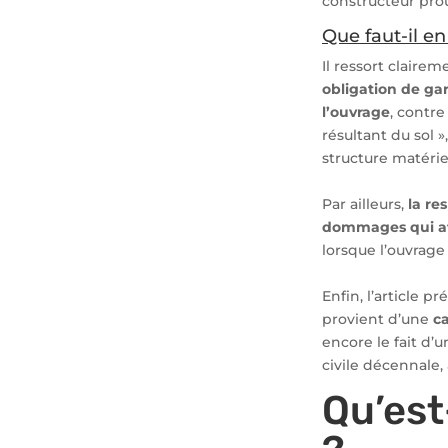
constructeur pro
Que faut-il en
Il ressort clairem
obligation de ga
l’ouvrage
, contre
résultant du sol »
structure matérie
Par ailleurs,
la re
dommages qui aff
lorsque l’ouvrage 
Enfin, l’article p
provient d’une
c
encore le fait d’u
civile décennale,
Qu’est