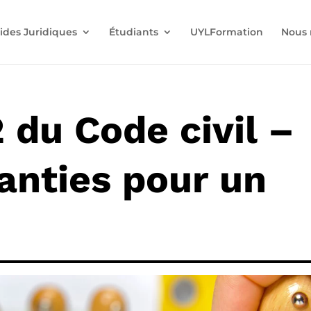
ides Juridiques
Étudiants
UYLFormation
Nous 
2 du Code civil –
anties pour un