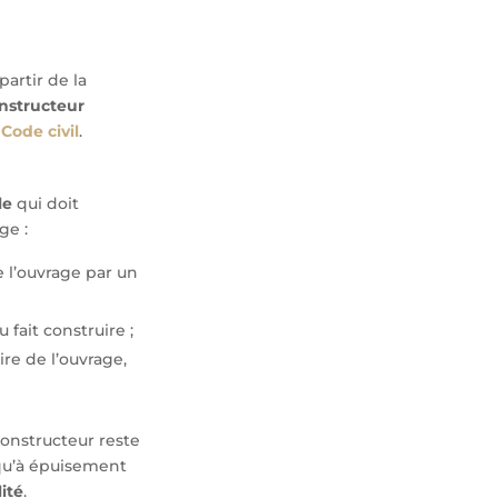
partir de la
nstructeur
 Code civil
.
le
qui doit
ge :
e l’ouvrage par un
fait construire ;
re de l’ouvrage,
 constructeur reste
squ’à épuisement
ité
.