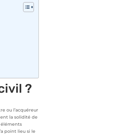
ivil ?
tre ou l’acquéreur
nt la solidité de
es éléments
 point lieu si le