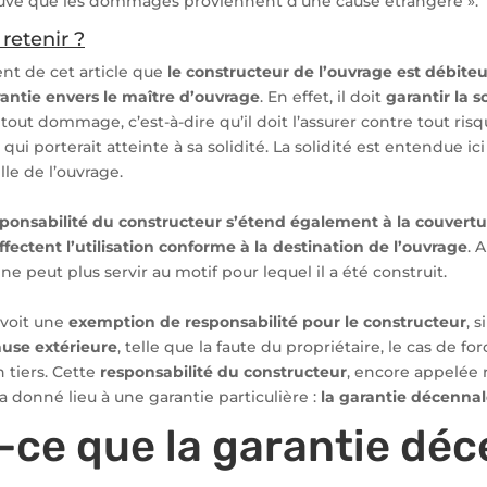
uve que les dommages proviennent d’une cause étrangère ».
 retenir ?
ent de cet article que
le constructeur de l’ouvrage est débite
rantie envers le maître d’ouvrage
. En effet, il doit
garantir la s
 tout dommage, c’est-à-dire qu’il doit l’assurer contre tout ri
, qui porterait atteinte à sa solidité. La solidité est entendue 
lle de l’ouvrage.
sponsabilité du constructeur s’étend également à la couvertu
ectent l’utilisation conforme à la destination de l’ouvrage
. 
ne peut plus servir au motif pour lequel il a été construit.
révoit une
exemption de responsabilité pour le constructeur
, 
ause extérieure
, telle que la faute du propriétaire, le cas de f
n tiers. Cette
responsabilité du constructeur
, encore appelée 
 a donné lieu à une garantie particulière :
la garantie décenna
-ce que la garantie dé