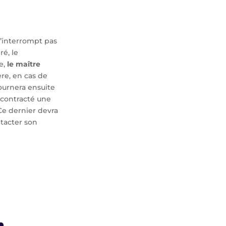
’interrompt pas
ré, le
e,
le maître
re, en cas de
ournera ensuite
s contracté une
Ce dernier devra
tacter son