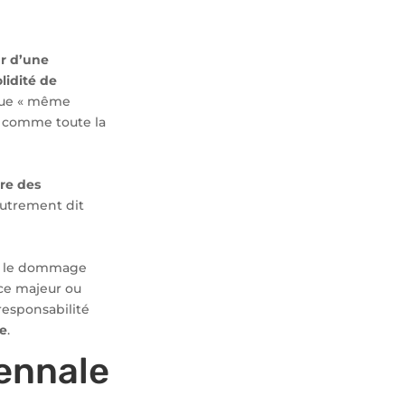
ur d’une
olidité de
sque « même
ici comme toute la
re des
Autrement dit
si le dommage
orce majeur ou
responsabilité
le
.
cennale