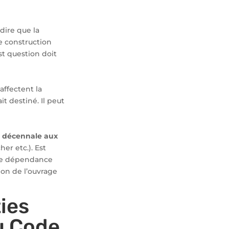
 dire que la
e construction
st question doit
affectent la
t destiné. Il peut
ie décennale aux
her etc.). Est
ute dépendance
on de l’ouvrage
ies
du Code