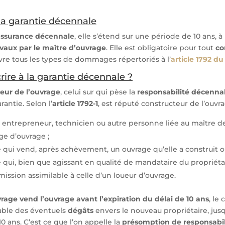
 la garantie décennale
assurance décennale
, elle s’étend sur une période de 10 ans, à 
avaux par le maître d’ouvrage
. Elle est obligatoire pour tout
co
re tous les types de dommages répertoriés à l’
article 1792 du
rire à la garantie décennale ?
eur de l’ouvrage
, celui sur qui pèse la
responsabilité décenna
rantie. Selon l’
article 1792-1
, est réputé constructeur de l’ouvra
, entrepreneur, technicien ou autre personne liée au maître d
ge d’ouvrage ;
qui vend, après achèvement, un ouvrage qu’elle a construit ou 
qui, bien que agissant en qualité de mandataire du propriétai
ission assimilable à celle d’un loueur d’ouvrage.
vrage vend l’ouvrage avant l’expiration du délai de 10 ans
, le
able des éventuels
dégâts
envers le nouveau propriétaire, ju
0 ans. C’est ce que l’on appelle la
présomption de responsabil