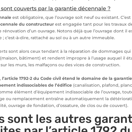
 sont couverts par la garantie décennale ?
nnale
est obligatoire, que l’ouvrage soit neuf ou existant. C’est
écennale du constructeur
est engagée tant pour les travaux d
e rénovation d’un ouvrage. Notons déjà que l’ouvrage dont il e
; c’est-à-dire, rattaché au sol ou à un autre immeuble.
erts
sont alors ceux tendant à la réparation de dommages qui 
 (maison, bâtiment) et rendent impropre à l’usage auquel il étai
x sur les murs, les malfaçons ou des vices de construction.
,
l’article 1792-2 du Code civil étend le domaine de la garant
ement indissociables de l’édifice
(canalisation, plafond, planc
comme élément d’équipement indissociable de l’ouvrage, to
e ou remplacement entraîne automatiquement la détériorati
lité, ouvrage de fondation, d’ossature, de clos ou de couvert).
s sont les autres garant
ites par l’article 1792 