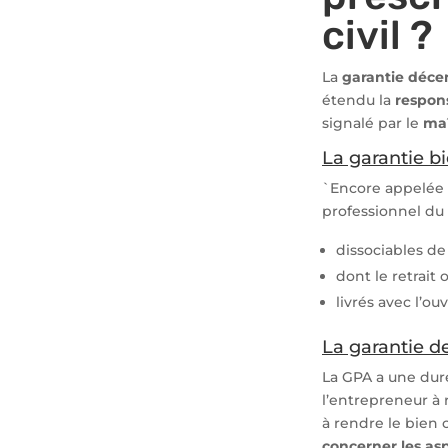
civil ?
La
garantie déce
étendu la
respons
signalé par le
maî
La garantie bi
`Encore appelée
professionnel du
dissociables de 
dont le retrait 
livrés avec l’ou
La garantie de
La GPA a une dur
l’entrepreneur à 
à rendre le bien 
concerner les as