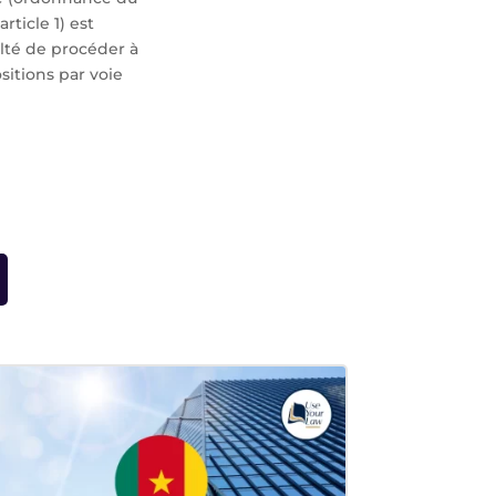
rticle 1) est
culté de procéder à
sitions par voie