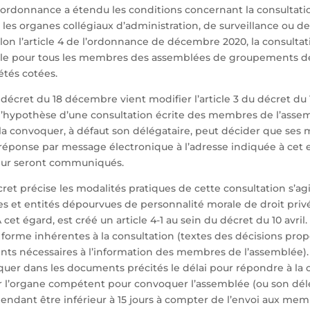
l’ordonnance a étendu les conditions concernant la consultatio
s organes collégiaux d’administration, de surveillance ou de 
lon l’article 4 de l’ordonnance de décembre 2020, la consultati
le pour tous les membres des assemblées de groupements de 
étés cotées.
 décret du 18 décembre vient modifier l’article 3 du décret du 1
l’hypothèse d’une consultation écrite des membres de l’assem
a convoquer, à défaut son délégataire, peut décider que se
réponse par message électronique à l’adresse indiquée à cet e
eur seront communiqués.
écret précise les modalités pratiques de cette consultation s’ag
s et entités dépourvues de personnalité morale de droit priv
 cet égard, est créé un article 4-1 au sein du décret du 10 avril.
 forme inhérentes à la consultation (textes des décisions prop
ts nécessaires à l’information des membres de l’assemblée). I
quer dans les documents précités le délai pour répondre à la c
ar l’organe compétent pour convoquer l’assemblée (ou son délé
endant être inférieur à 15 jours à compter de l’envoi aux me