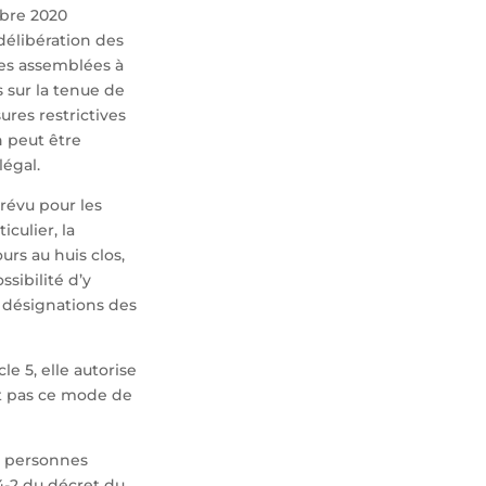
mbre 2020
 délibération des
des assemblées à
s sur la tenue de
ures restrictives
n peut être
égal.
prévu pour les
culier, la
urs au huis clos,
sibilité d’y
 désignations des
e 5, elle autorise
t pas ce mode de
s personnes
 4-2 du décret du