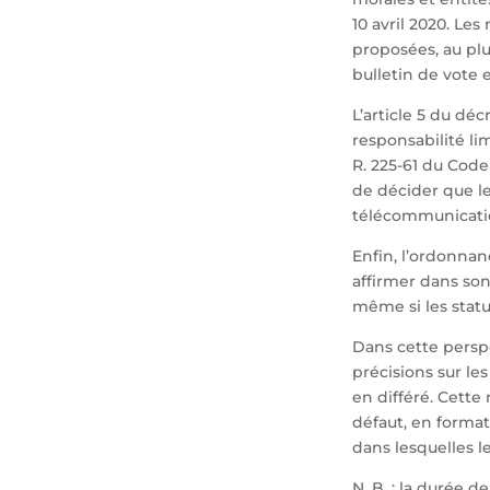
10 avril 2020. Le
proposées, au pl
bulletin de vote 
L’article 5 du dé
responsabilité lim
R. 225-61 du Cod
de décider que l
télécommunicati
Enfin, l’ordonnan
affirmer dans son
même si les statu
Dans cette perspec
précisions sur le
en différé. Cette
défaut, en format
dans lesquelles l
N. B. : la durée