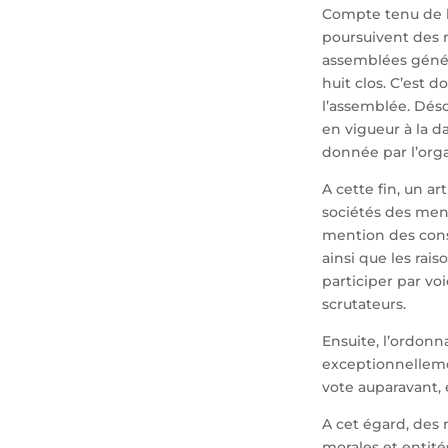
Compte tenu de l
poursuivent des r
assemblées génér
huit clos. C’est d
l’assemblée. Déso
en vigueur à la d
donnée par l’org
A cette fin, un ar
sociétés des ment
mention des consi
ainsi que les rai
participer par v
scrutateurs.
Ensuite, l’ordonn
exceptionnelleme
vote auparavant, e
A cet égard, des
morales et entité