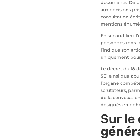
documents. De plu
aux décisions pri
consultation écri
mentions énuméré
En second lieu, 
personnes morale
l’indique son artic
uniquement pour 
Le décret du 18 d
SE) ainsi que pou
l’organe compéte
scrutateurs, parm
de la convocation
désignés en dehors
Sur le
génér