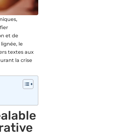
miques,
fier
on et de
lignée, le
ers textes aux
urant la crise
éalable
rative