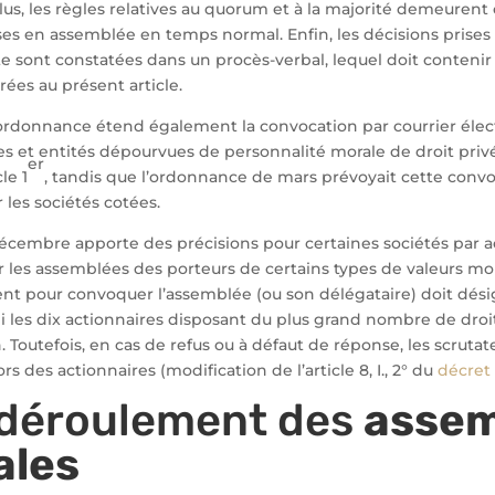
s, les règles relatives au quorum et à la majorité demeurent 
ses en assemblée en temps normal. Enfin, les décisions prises
te sont constatées dans un procès-verbal, lequel doit contenir
es au présent article.
l’ordonnance étend également la convocation par courrier élec
s et entités dépourvues de personnalité morale de droit pr
er
le 1
, tandis que l’ordonnance de mars prévoyait cette conv
les sociétés cotées.
écembre apporte des précisions pour certaines sociétés par ac
r les assemblées des porteurs de certains types de valeurs mobi
nt pour convoquer l’assemblée (ou son délégataire) doit dés
i les dix actionnaires disposant du plus grand nombre de droi
. Toutefois, en cas de refus ou à défaut de réponse, les scruta
 des actionnaires (modification de l’article 8, I., 2° du
décret 
 déroulement des
assem
ales