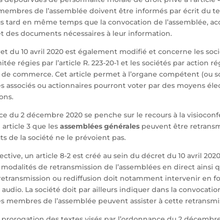
s membres de l’assemblée doivent être informés par écrit du t
us tard en même temps que la convocation de l’assemblée, 
et des documents nécessaires à leur information.
cret du 10 avril 2020 est également modifié et concerne les soci
itée régies par l’article R. 223-20-1 et les sociétés par action rég
e de commerce. Cet article permet à l’organe compétent (ou s
es associés ou actionnaires pourront voter par des moyens él
ons.
ce du 2 décembre 2020 se penche sur le recours à la visioconfé
 article 3 que les
assemblées générales
peuvent être retransm
ts de la société ne le prévoient pas.
tive, un article 8-2 est créé au sein du décret du 10 avril 2020
s modalités de retransmission de l’assemblées en direct ainsi q
 retransmission ou rediffusion doit notamment intervenir en f
 audio. La société doit par ailleurs indiquer dans la convocatio
es membres de l’assemblée peuvent assister à cette retransmi
 de prorogation des textes visés par l’ordonnance du 2 décemb