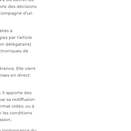
exte des décisions
accompagné d’un
étés à
ies par l’article
on délégataire)
ectroniques de
rence. Elle vient
ises en direct
. Il apporte des
ue sa rediffusion
ormat vidéo, ou à
n les conditions
ssion.
re (ordonnance du