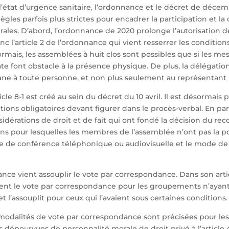
’état d’urgence sanitaire, l’ordonnance et le décret de déce
ègles parfois plus strictes pour encadrer la participation et la
ales. D’abord, l’ordonnance de 2020 prolonge l’autorisation 
onc l’article 2 de l’ordonnance qui vient resserrer les condition
rmais, les assemblées à huit clos sont possibles que si les mes
ate font obstacle à la présence physique. De plus, la délégatio
ane à toute personne, et non plus seulement au représentant l
ticle 8-1 est créé au sein du décret du 10 avril. Il est désormais 
ions obligatoires devant figurer dans le procès-verbal. En parti
dérations de droit et de fait qui ont fondé la décision du reco
sons pour lesquelles les membres de l’assemblée n’ont pas la pos
oie de conférence téléphonique ou audiovisuelle et le mode de
ance vient assouplir le vote par correspondance. Dans son articl
nt le vote par correspondance pour les groupements n’ayan
t l’assouplit pour ceux qui l’avaient sous certaines conditions.
 modalités de vote par correspondance sont précisées pour le
s dépourvues de personnalité morale de droit privé à l’article