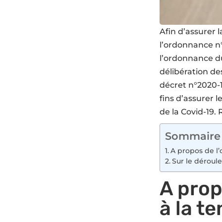
Afin d’assurer 
l’
ordonnance n
l’ordonnance d
délibération d
dé
c
ret n°2020-
fins d’assurer 
de la Covid-19.
Sommaire
A propos de l’
Sur le dérou
A prop
à la t