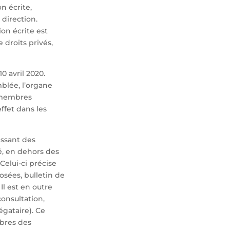
n écrite,
direction.
on écrite est
droits privés,
0 avril 2020.
blée, l’organe
s membres
ffet dans les
issant des
é, en dehors des
 Celui-ci précise
osées, bulletin de
l est en outre
onsultation,
gataire). Ce
mbres des