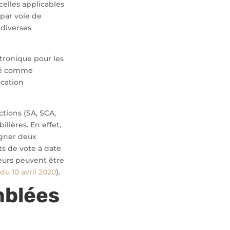
celles applicables
 par voie de
 diverses
tronique pour les
ivé comme
ocation
tions (SA, SCA,
lières. En effet,
igner deux
ts de vote à date
teurs peuvent être
du 10 avril 2020
).
blées