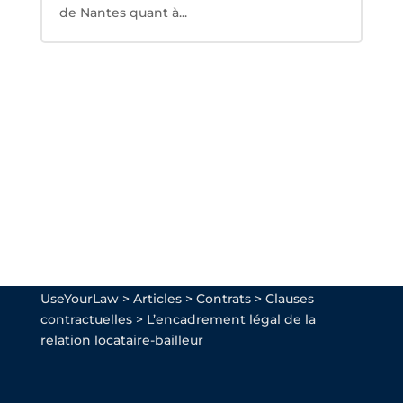
de Nantes quant à...
UseYourLaw
>
Articles
>
Contrats
>
Clauses
contractuelles
>
L’encadrement légal de la
relation locataire-bailleur