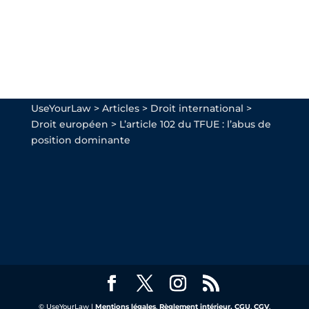
UseYourLaw
>
Articles
>
Droit international
>
Droit européen
>
L’article 102 du TFUE : l’abus de
position dominante
© UseYourLaw |
Mentions légales
,
Règlement intérieur,
CGU
,
CGV
,