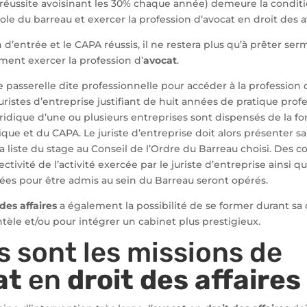
e réussite avoisinant les 30% chaque année) demeure la condit
ole du barreau et exercer la profession d’avocat en droit des af
 d’entrée et le CAPA réussis, il ne restera plus qu’à prêter ser
ment exercer la profession d’
avocat
.
ne passerelle dite professionnelle pour accéder à la profession 
juristes d’entreprise justifiant de huit années de pratique prof
uridique d’une ou plusieurs entreprises sont dispensés de la f
ique et du CAPA. Le juriste d’entreprise doit alors présenter
la liste du stage au Conseil de l’Ordre du Barreau choisi. Des c
ectivité de l’activité exercée par le juriste d’entreprise ainsi 
ées pour être admis au sein du Barreau seront opérés.
 des affaires
a également la possibilité de se former durant sa c
entèle et/ou pour intégrer un cabinet plus prestigieux.
s sont les missions de
at
en
droit des affaires