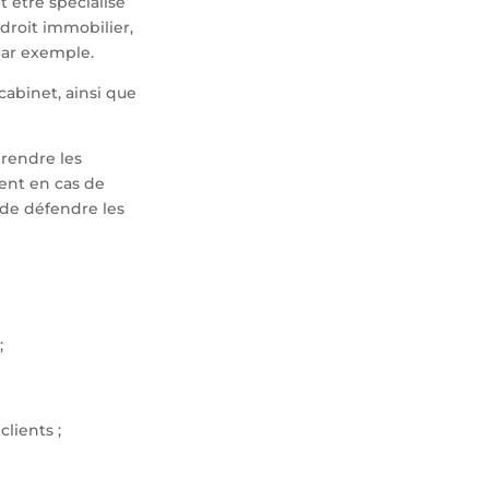
t être spécialisé
 droit immobilier,
 par exemple.
cabinet, ainsi que
prendre les
ment en cas de
 de défendre les
;
lients ;