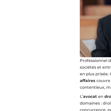
Professionnel du
sociétés et entr
en plus prisée. 
affaires
couvre 
contentieux, ma
L’
avocat
en
dro
domaines : droit
concurrence, pr