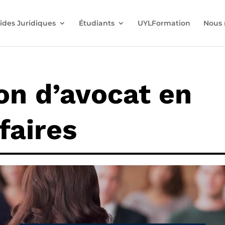
ides Juridiques
Étudiants
UYLFormation
Nous 
on d’avocat en
faires