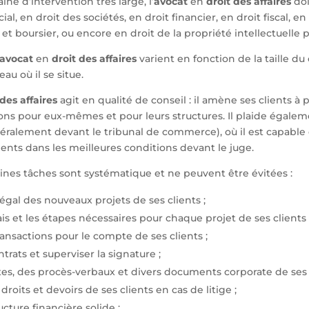
ne d’intervention très large, l’
avocat
en
droit des affaires
doi
l, en droit des sociétés, en droit financier, en droit fiscal, en
 et boursier, ou encore en droit de la propriété intellectuelle
avocat
en
droit des affaires
varient en fonction de la taille du 
eau où il se situe.
des affaires
agit en qualité de conseil : il amène ses clients à 
ons pour eux-mêmes et pour leurs structures. Il plaide égale
éralement devant le tribunal de commerce), où il est capable
lients dans les meilleures conditions devant le juge.
ines tâches sont systématique et ne peuvent être évitées :
légal des nouveaux projets de ses clients ;
ais et les étapes nécessaires pour chaque projet de ses clients 
ansactions pour le compte de ses clients ;
trats et superviser la signature ;
es, des procès-verbaux et divers documents corporate de ses c
roits et devoirs de ses clients en cas de litige ;
cture financière solide ;