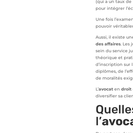
(qui a un taux d
pour intégrer l’éc
Une fois l’examen
pouvoir véritable
Aussi, il existe u
des affaires
. Les 
sein du service j
théorique et prat
d’inscription sur 
diplômes, de l’eff
de moralités exig
L’
avocat
en
droit
diversifier sa cli
Quelle
l’
avoc