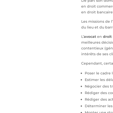
De part son domai
en droit commercia
en droit bancaire
Les missions de l’
du lieu et du barr
L’
avocat
en
droit 
meilleures décisi
contentieux (gén
intérêts de ses c
Cependant, certa
Poser le cadre 
Estimer les dél
Négocier des tr
Rédiger des con
Rédiger des act
Déterminer les d
Monter une stru