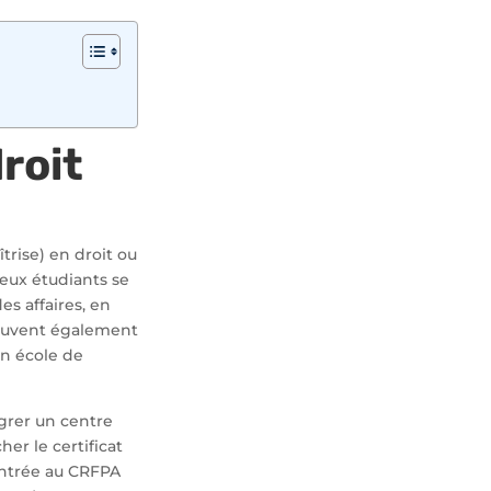
roit
îtrise) en droit ou
eux étudiants se
es affaires, en
 peuvent également
en école de
grer un centre
er le certificat
’entrée au CRFPA