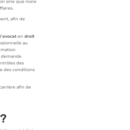
ion
sine qua none
faires.
ment, afin de
d’
avocat
en
droit
essionnelle au
ormation
 sa demande
ontrôles des
que des conditions
arrière afin de
?