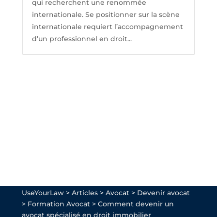
qui recherchent une renommée
internationale. Se positionner sur la scène
internationale requiert l’accompagnement
d’un professionnel en droit...
UseYourLaw
>
Articles
>
Avocat
>
Devenir avocat
>
Formation Avocat
>
Comment devenir un
avocat spécialisé en droit immobilier