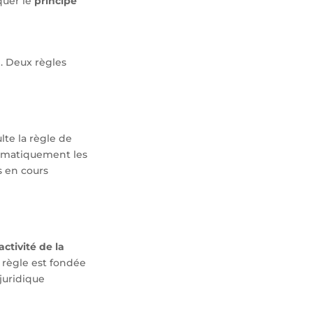
quer le
principe
. Deux règles
lte la règle de
utomatiquement les
ns en cours
activité de la
e règle est fondée
 juridique