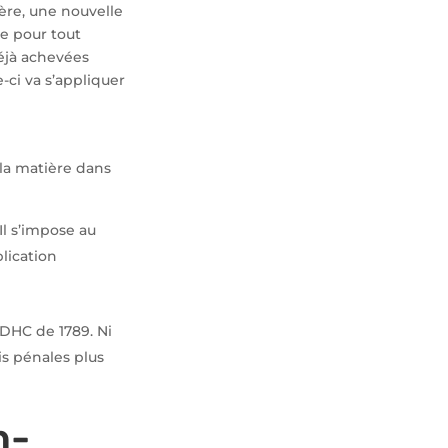
ère, une nouvelle
te pour tout
éjà achevées
e-ci va s’appliquer
 la matière dans
 Il s’impose au
lication
DDHC de 1789. Ni
is pénales plus
n-