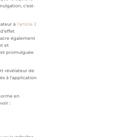
mulgation, c’est-
lateur à
l’article 2
d’effet
sacre également
nt et
e et promulguée
rt révélateur de
iés à l’application
norme en
oir :