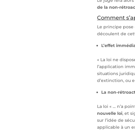
Le juge fera alor
de la non-rétroac
Comment s’app
Le principe pose 
découlent de cett
L’effet immédia
« La loi ne dispo
l’application imm
situations juridiq
d’extinction, ou e
La non-rétroacti
La loi « … n’a poi
nouvelle loi
, et s
sur l’idée de sécu
applicable à un e