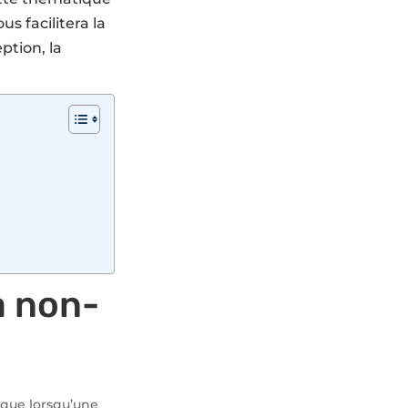
s facilitera la
ption, la
a non-
 que lorsqu’une