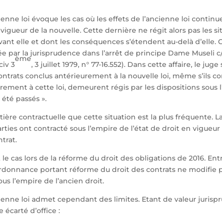
cienne loi évoque les cas où les effets de l’ancienne loi contin
vigueur de la nouvelle. Cette dernière ne régit alors pas les si
vant elle et dont les conséquences s’étendent au-delà d’elle. 
e par la jurisprudence dans l’arrêt de principe Dame Museli c/
ème
civ 3
, 3 juillet 1979, n° 77-16.552). Dans cette affaire, le jug
contrats conclus antérieurement à la nouvelle loi, même s’ils c
urement à cette loi, demeurent régis par les dispositions sous 
 été passés ».
ière contractuelle que cette situation est la plus fréquente. L
parties ont contracté sous l’empire de l’état de droit en vigue
trat.
le cas lors de la réforme du droit des obligations de 2016. Ent
l’ordonnance portant réforme du droit des contrats ne modifie p
us l’empire de l’ancien droit.
cienne loi admet cependant des limites. Etant de valeur jurispr
 écarté d’office :