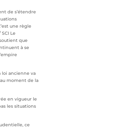
uent de s’étendre
tuations
C’est une règle
 SCI Le
e soutient que
ontinuent à se
l’empire
a loi ancienne va
ur au moment de la
rée en vigueur le
as les situations
udentielle, ce