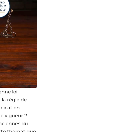
enne loi
 la règle de
plication
de vigueur ?
anciennes du
Cette thématique