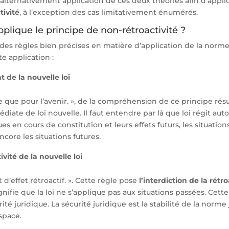
s alternativement application de ces deux théories afin d’appli
tivité
, à l’exception des cas limitativement énumérés.
lique le principe de non-rétroactivité ?
des règles bien précises en matière d’application de la norme
e application :
t de la nouvelle loi
se que pour l’avenir. », de la compréhension de ce principe résu
édiate de loi nouvelle. Il faut entendre par là que loi régit a
ues en cours de constitution et leurs effets futurs, les situatio
ncore les situations futures.
vité de la nouvelle loi
nt d’effet rétroactif. ». Cette règle pose
l’interdiction de la rétro
ignifie que la loi ne s’applique pas aux situations passées. Cett
rité juridique. La sécurité juridique est la stabilité de la norme
space.