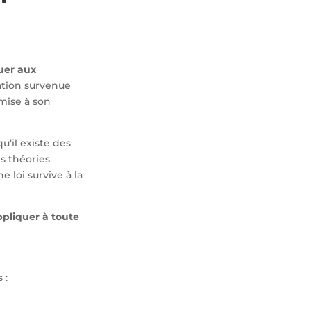
quer aux
uation survenue
umise à son
qu’il existe des
es théories
 loi survive à la
ppliquer à toute
 :