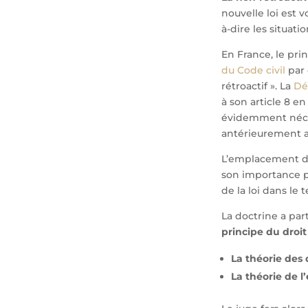
nouvelle loi est v
à-dire les situat
En France, le pri
du Code civil
par 
rétroactif ». La
Dé
à son article 8 e
évidemment néces
antérieurement au
L’emplacement 
son importance p
de la loi dans le 
La doctrine a par
principe du droit 
La théorie des 
La théorie de l