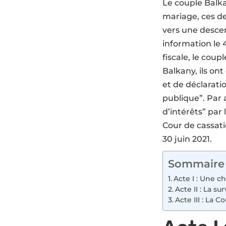
Le couple Balka
mariage, ces de
vers une descen
information le
fiscale, le coup
Balkany, ils on
et de déclarati
publique”. Par a
d’intérêts” par
Cour de cassati
30 juin 2021.
Sommaire
Acte I : Une c
Acte II : La su
Acte III : La 