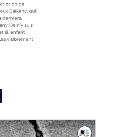
scription de
oux Balkany, qui
s derniers,
ny “Je n’y suis
t si, enfant
aura visiblement