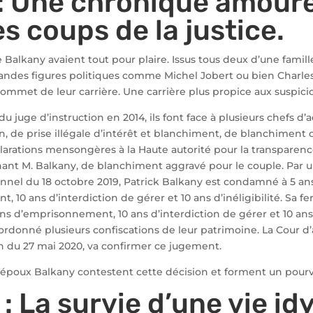
 : Une chronique amour
es coups de la justice.
e Balkany avaient tout pour plaire. Issus tous deux d’une famille
grandes figures politiques comme Michel Jobert ou bien Charle
sommet de leur carrière. Une carrière plus propice aux suspicio
du juge d’instruction en 2014, ils font face à plusieurs chefs d’
on, de prise illégale d’intérêt et blanchiment, de blanchiment d
clarations mensongères à la Haute autorité pour la transparenc
ant M. Balkany, de blanchiment aggravé pour le couple. Par
onnel du 18 octobre 2019, Patrick Balkany est condamné à 5 an
 10 ans d’interdiction de gérer et 10 ans d’inéligibilité. Sa 
 d’emprisonnement, 10 ans d’interdiction de gérer et 10 ans d
i ordonné plusieurs confiscations de leur patrimoine. La Cour d’
n du 27 mai 2020, va confirmer ce jugement.
époux Balkany contestent cette décision et forment un pourvo
 : La survie d’une vie idy