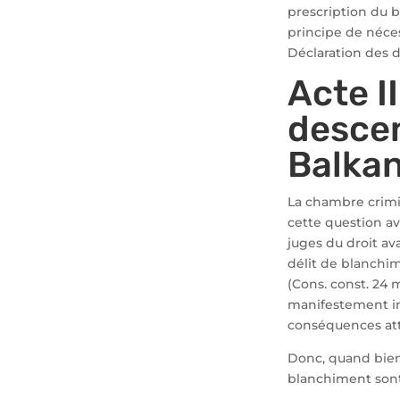
prescription du bl
principe de nécess
Déclaration des d
Acte II
descen
Balkan
La chambre crimi
cette question av
juges du droit av
délit de blanchi
(Cons. const. 24 m
manifestement ina
conséquences at
Donc, quand bien 
blanchiment sont 