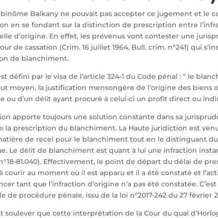
e binôme Balkany ne pouvait pas accepter ce jugement et le c
on en se fondant sur la distinction de prescription entre l’infr
lle d’origine. En effet, les prévenus vont contester une juris
ur de cassation (Crim. 16 juillet 1964, Bull. crim. n°241) qui s’in
tion de blanchiment.
 défini par le visa de l’article 324-1 du Code pénal : “ le blanc
 tout moyen, la justification mensongère de l’origine des biens
e ou d’un délit ayant procuré à celui-ci un profit direct ou indi
ion apporte toujours une solution constante dans sa jurispru
de la prescription du blanchiment. La Haute juridiction est ven
atière de recel pour le blanchiment tout en le distinguant du
ue. Le délit de blanchiment est quant à lui une infraction insta
°18-81.040). Effectivement, le point de départ du délai de pre
 courir au moment où il est apparu et il a été constaté et l’ac
r tant que l’infraction d’origine n’a pas été constatée. C’est 
ode de procédure pénale, issu de la loi n°2017-242 du 27 février 2
 soulever que cette interprétation de la Cour du quai d’Horlog