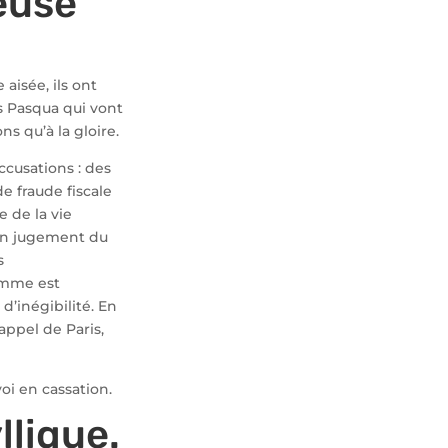
euse
 aisée, ils ont
s Pasqua qui vont
ns qu’à la gloire.
accusations : des
e fraude fiscale
e de la vie
 un jugement du
s
femme est
’inégibilité. En
appel de Paris,
i en cassation.
llique.