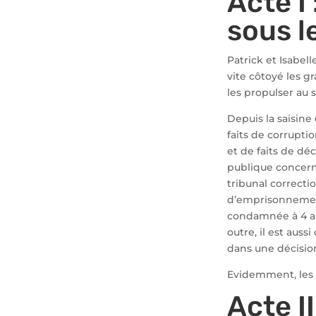
Acte I
sous l
Patrick et Isabell
vite côtoyé les 
les propulser au 
Depuis la saisine 
faits de corrupti
et de faits de dé
publique concern
tribunal correcti
d’emprisonnement,
condamnée à 4 ans
outre, il est auss
dans une décisio
Evidemment, les 
Acte II