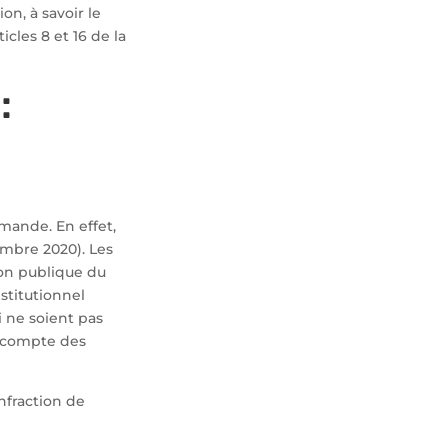
on, à savoir le
icles 8 et 16 de la
:
mande. En effet,
embre 2020). Les
tion publique du
stitutionnel
i ne soient pas
r compte des
nfraction de