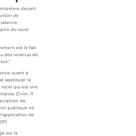
ontestera devant
action de
prudence
spire du recel
himent est le fait
 ou des revenus de
rect.”
dence quant à
ue appliquer la
 recel qui est une
ntanée (Crim. 11
scription de
tion publique ne
l’application de
017.
e sur la